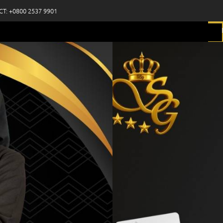
CT: +0800 2537 9901
H
mas Hari Ini
Harga Spesial
Store
Blog
Contact