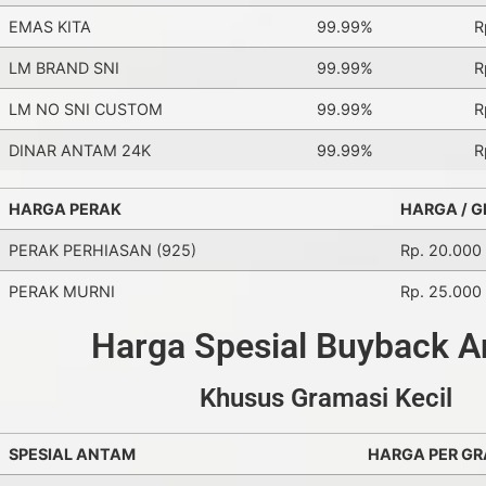
EMAS KITA
99.99%
R
LM BRAND SNI
99.99%
R
LM NO SNI CUSTOM
99.99%
R
DINAR ANTAM 24K
99.99%
R
HARGA PERAK
HARGA / 
PERAK PERHIASAN (925)
Rp. 20.000
PERAK MURNI
Rp. 25.000
Harga Spesial Buyback 
Khusus Gramasi Kecil
SPESIAL ANTAM
HARGA PER G