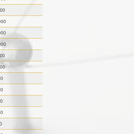
000
000
000
000
000
000
00
00
00
00
0