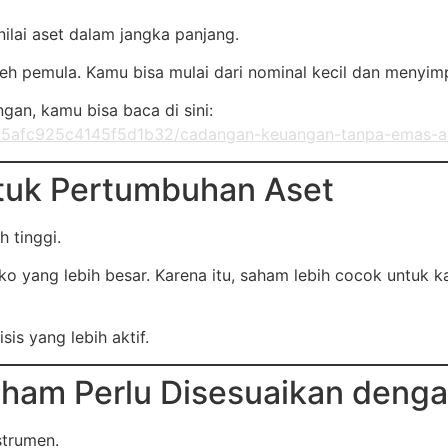
lai aset dalam jangka panjang.
oleh pemula. Kamu bisa mulai dari nominal kecil dan meny
n, kamu bisa baca di sini:
a5afc925c4145f5d1b32/cadangan-keuangan-tanpa-emas-
tuk Pertumbuhan Aset
 tinggi.
ko yang lebih besar. Karena itu, saham lebih cocok untuk 
is yang lebih aktif.
aham Perlu Disesuaikan denga
strumen.